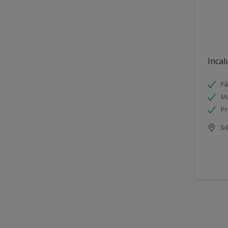
Incal
Fá
Má
Pr
Só