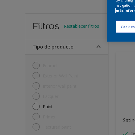
By clicking
navigation, 
más infor
Encu
Filtros
Restablecer filtros
Cookies
11
Produc
Tipo de producto
Enamel
Exterior Wall Paint
Interior wall paint
Lacquer
Paint
Primer
Satin
Textured paint
Ex