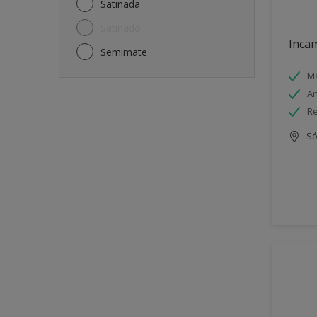
Satinada
Satinado
Incam
Semimate
Má
An
Re
Só