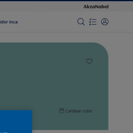
idor Inca
Cambiar color