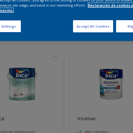
 “Accept All Cookies”, you agree to the storing of cookies on your device to enhanc
analyze site usage, and assist in our marketing efforts.
Declaración de cookies 
mación.
entra los productos para tu 
 Settings
Accept All Cookies
Rej
tos encontrados
ca
Incamax
celente terminación
Alto cubritivo