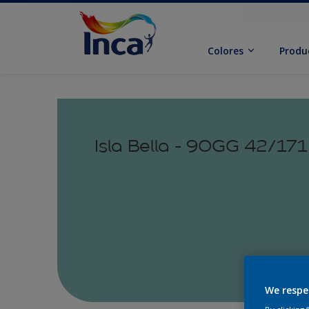
Colores
Produ
Isla Bella - 90GG 42/171
We respe