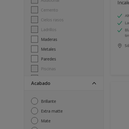
Additional
Incal
Cemento
Al
Cielos rasos
La
Ladrillos
Bl
ti
Maderas
Só
Metales
Paredes
Piscinas
Techos
Acabado
Brillante
Extra matte
Mate