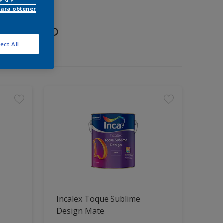
e site
para obtener
proyecto
ect All
Incalex Toque Sublime
Design Mate