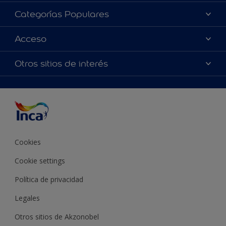
Acerca de Inca
Categorías Populares
Contactanos
Colores
Acceso
Encontrá un distribuidor Inca
Productos
Mapa del sitio
Accesibilidad
Otros sitios de interés
Inspiración
Términos y Condiciones de Venta
Precisión del color
Asesoramiento
Línea Industrial
Color del año Inca
Cookies
Cookie settings
Política de privacidad
Legales
Otros sitios de Akzonobel