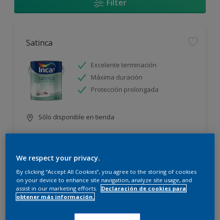
Filter
Satinca
Excelente terminación
Máxima duración
Protección prolongada
Sólo disponible en tienda
We respect your privacy.
By clicking “Accept All Cookies”, you agree to the storing of cookies
on your device to enhance site navigation, analyze site usage, and
assist in our marketing efforts.
Declaración de cookies para
Incamax
obtener más información.
Alto cubritivo