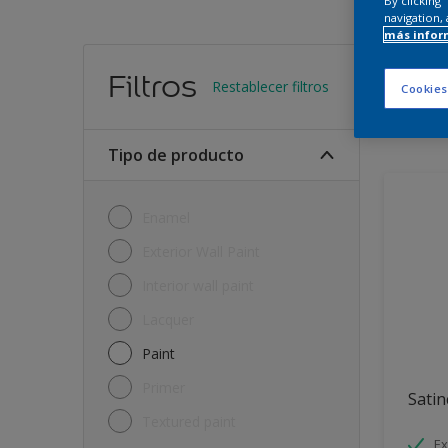
By clicking
navigation, 
más infor
Encu
Filtros
Restablecer filtros
Cookies
10
Produc
Tipo de producto
Enamel
Exterior Wall Paint
Interior wall paint
Lacquer
Paint
Primer
Satin
Textured paint
Ex