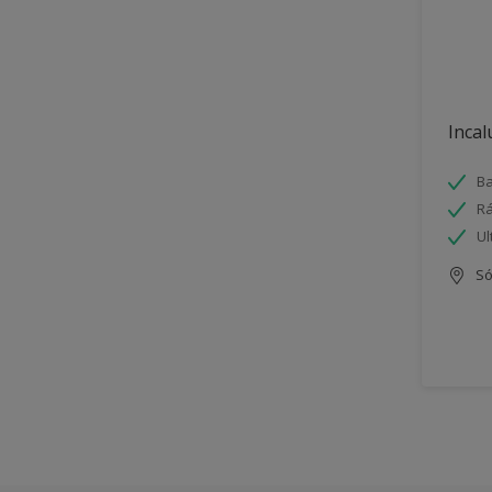
Incal
Ba
Rá
Ul
Só