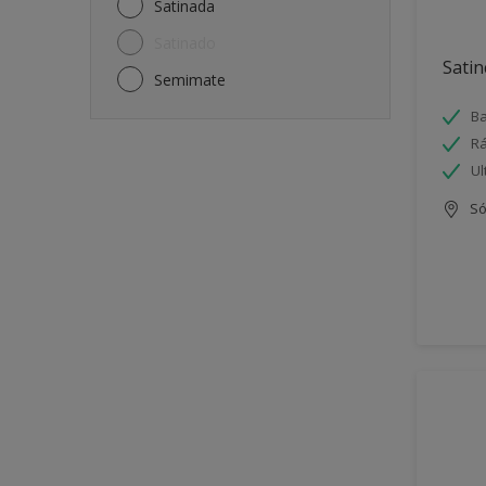
Satinada
Satinado
Satin
Semimate
Ba
Rá
Ul
Só