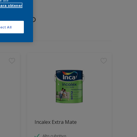
e site
para obtener
proyecto
ect All
Incalex Extra Mate
Alto cubritivo