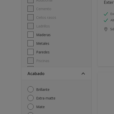
Additional
Exter
Cemento
Ex
Cielos rasos
Al
Ladrillos
Só
Maderas
Metales
Paredes
Piscinas
Techos
Acabado
Brillante
Extra matte
Mate