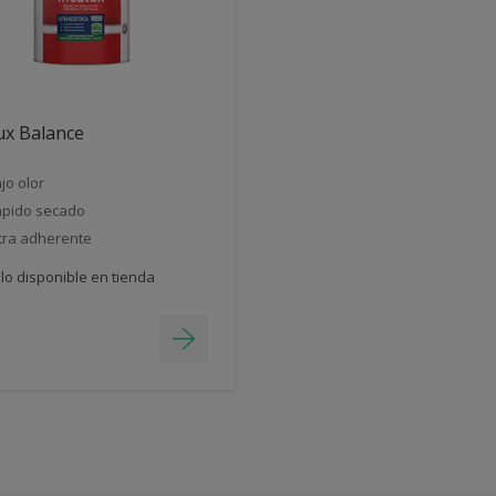
ux Balance
jo olor
pido secado
tra adherente
lo disponible en tienda