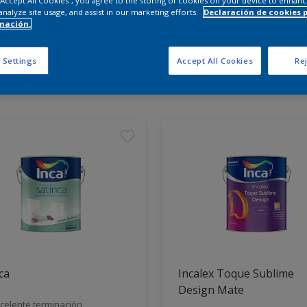
 “Accept All Cookies”, you agree to the storing of cookies on your device to enhanc
analyze site usage, and assist in our marketing efforts.
Declaración de cookies 
mación.
entra los productos para tu 
 Settings
Accept All Cookies
Rej
tos encontrados
ca
Incalex Toque Sublime
Design Mate
celente terminación