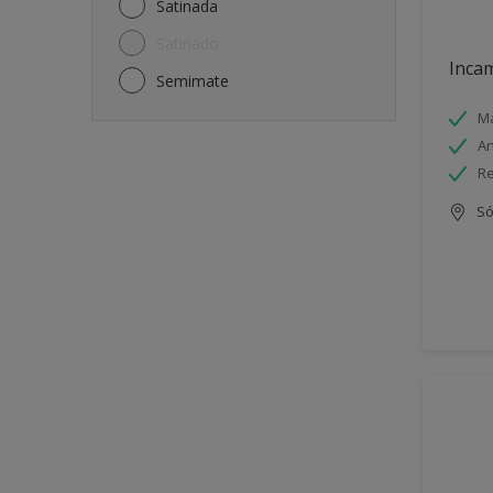
Satinada
Satinado
Incam
Semimate
Má
An
Re
Só