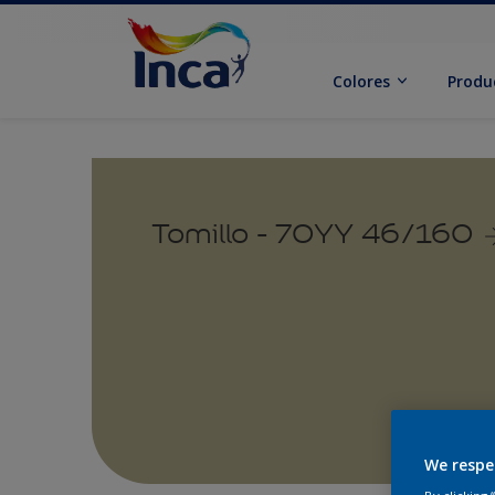
Colores
Produ
Tomillo - 70YY 46/160
We respe