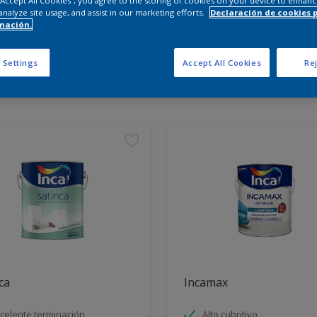
 “Accept All Cookies”, you agree to the storing of cookies on your device to enhanc
analyze site usage, and assist in our marketing efforts.
Declaración de cookies 
mación.
entra los productos para tu 
 Settings
Accept All Cookies
Rej
tos encontrados
ca
Incamax
celente terminación
Alto cubritivo