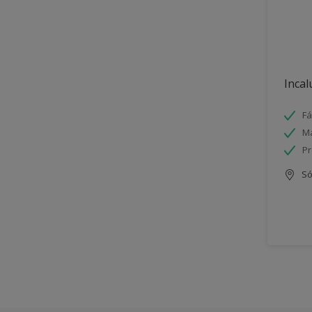
Incal
Fá
Má
Pr
Só