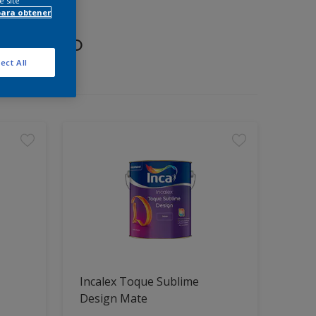
e site
para obtener
proyecto
ect All
Incalex Toque Sublime
Design Mate