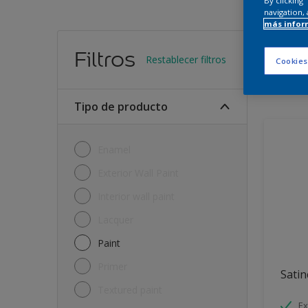
By clicking
navigation, 
más infor
Encu
Filtros
Restablecer filtros
Cookies
11
Produc
Tipo de producto
Enamel
Exterior Wall Paint
Interior wall paint
Lacquer
Paint
Primer
Satin
Textured paint
Ex