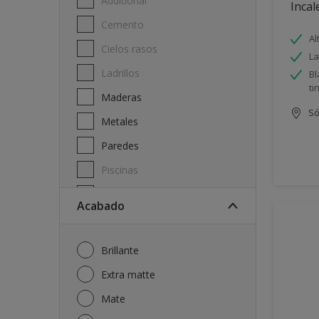
Additional
Incal
Cemento
Al
Cielos rasos
La
Ladrillos
Bl
ti
Maderas
Só
Metales
Paredes
Piscinas
Techos
Acabado
Brillante
Extra matte
Mate