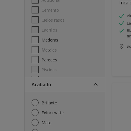
Additional
Incal
Cemento
Al
Cielos rasos
La
Ladrillos
Bl
ti
Maderas
Só
Metales
Paredes
Piscinas
Techos
Acabado
Brillante
Extra matte
Mate