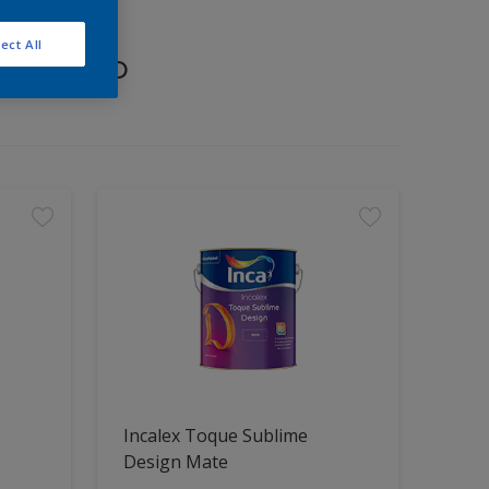
ect All
proyecto
Incalex Toque Sublime
Design Mate