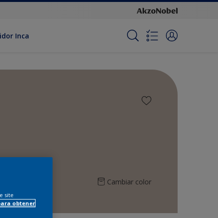
idor Inca
Cambiar color
e site
para obtener