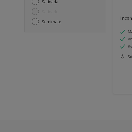
Satinada
Satinado
Incam
Semimate
Má
An
Re
Só