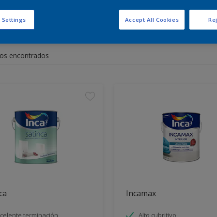
 Settings
Accept All Cookies
Rej
entra los productos para tu 
os encontrados
ca
Incamax
celente terminación
Alto cubritivo