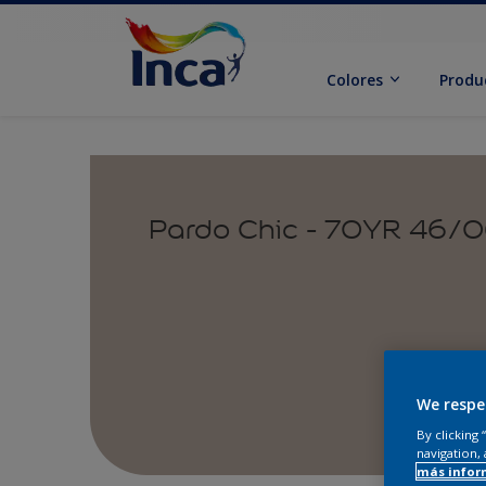
Colores
Produ
Pardo Chic - 70YR 46/
We respe
By clicking
navigation, 
más infor