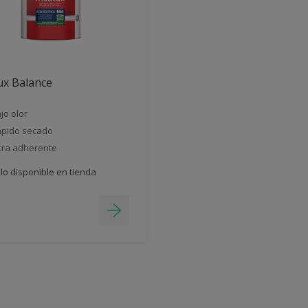
ux Balance
jo olor
pido secado
tra adherente
lo disponible en tienda