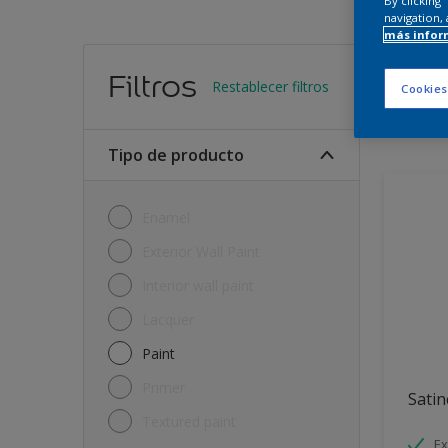
By clicking
navigation, 
más infor
Encu
Filtros
Restablecer filtros
Cookies
10
Produc
Tipo de producto
Enamel
Exterior Wall Paint
Interior wall paint
Lacquer
Paint
Primer
Satin
Textured paint
Ex