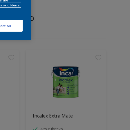
e site
para obtener
proyecto
ect All
Incalex Extra Mate
Alto cubritivo