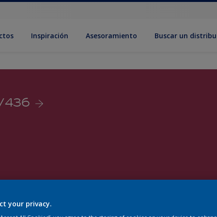
ctos
Inspiración
Asesoramiento
Buscar un distribu
2/436
ct your privacy.