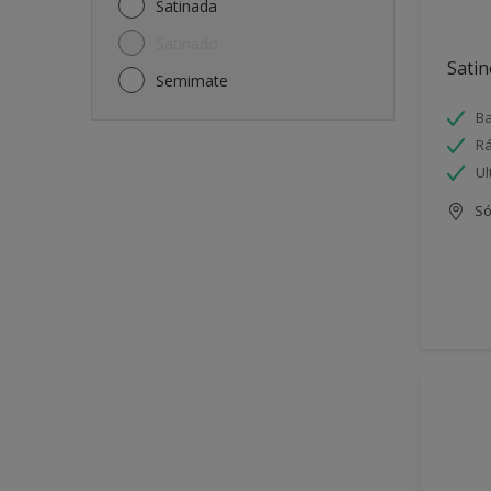
Satinada
Satinado
Satin
Semimate
Ba
Rá
Ul
Só