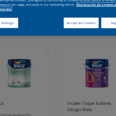
 “Accept All Cookies”, you agree to the storing of cookies on your device to enhanc
analyze site usage, and assist in our marketing efforts.
Declaración de cookies 
mación.
entra los productos para tu 
 Settings
Accept All Cookies
Rej
tos encontrados
ca
Incalex Toque Sublime
Design Mate
celente terminación