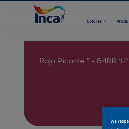
Colores
Produ
Rojo Picante * - 64RR 1
We respe