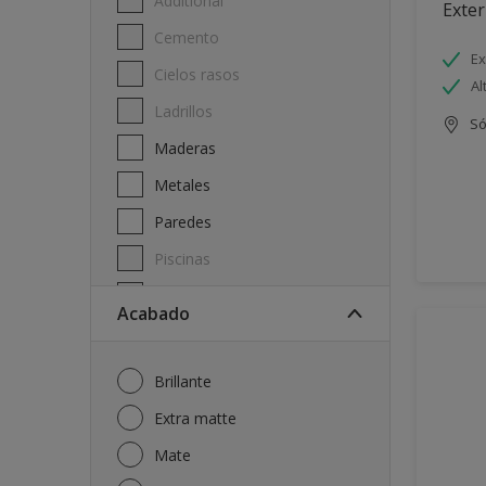
Additional
Exter
Cemento
Ex
Cielos rasos
Al
Ladrillos
Só
Maderas
Metales
Paredes
Piscinas
Techos
Acabado
Brillante
Extra matte
Mate