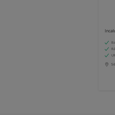
Incal
Ba
Rá
Ul
Só