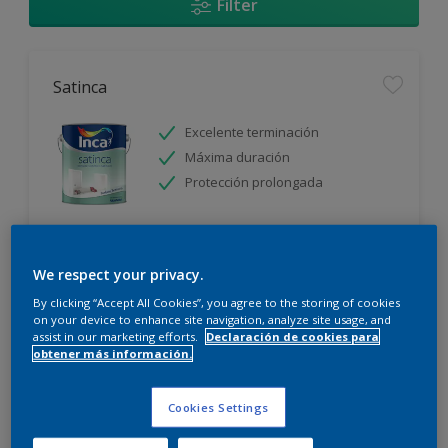
Filter
Satinca
Excelente terminación
Máxima duración
Protección prolongada
Sólo disponible en tienda
We respect your privacy.
By clicking “Accept All Cookies”, you agree to the storing of cookies
on your device to enhance site navigation, analyze site usage, and
assist in our marketing efforts.
Declaración de cookies para
obtener más información.
Incalex Toque Sublime Design Mate
Cookies Settings
Excelente terminación