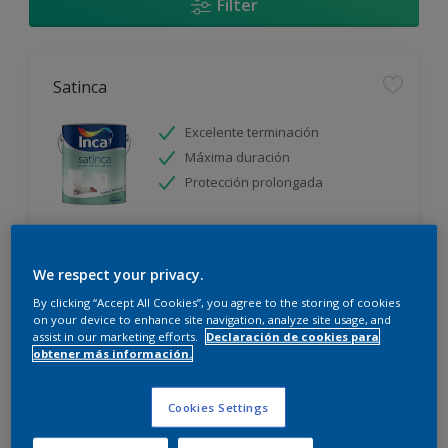
Filter
Satinca
Excelente terminación
Máxima duración
Protección prolongada
Sólo disponible en tienda
We respect your privacy.
By clicking “Accept All Cookies”, you agree to the storing of cookies
on your device to enhance site navigation, analyze site usage, and
assist in our marketing efforts.
Declaración de cookies para
obtener más información.
Incalex Toque Sublime Design Mate
Cookies Settings
Excelente terminación