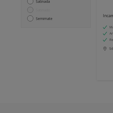
Satinada
Satinado
Incam
Semimate
Má
An
Re
Só