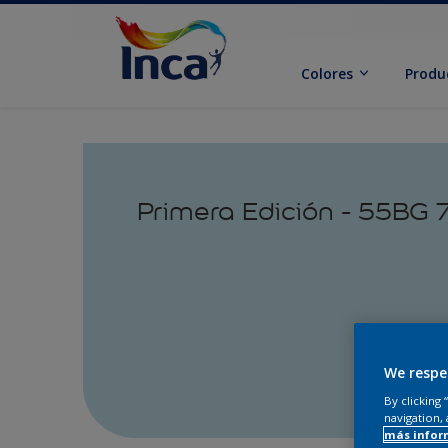
Colores
Produ
Primera Edición - 55BG 
We respe
By clicking
navigation, 
más infor