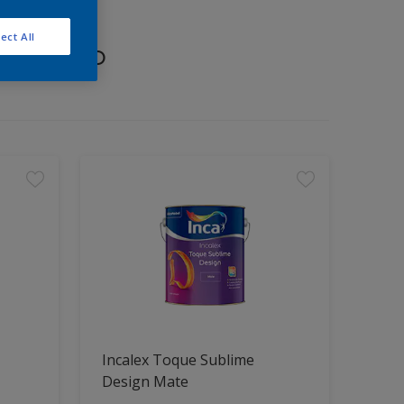
ect All
proyecto
Incalex Toque Sublime
Design Mate