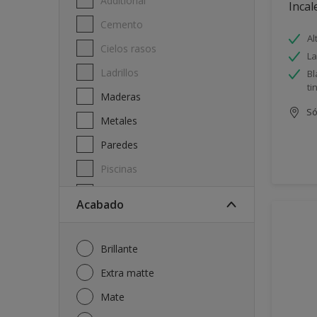
Additional
Incal
Cemento
Al
Cielos rasos
La
Ladrillos
Bl
ti
Maderas
Só
Metales
Paredes
Piscinas
Techos
Acabado
Brillante
Extra matte
Mate