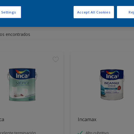
 Settings
Accept All Cookies
Rej
entra los productos para tu 
os encontrados
ca
Incamax
celente terminación
Alto cubritivo