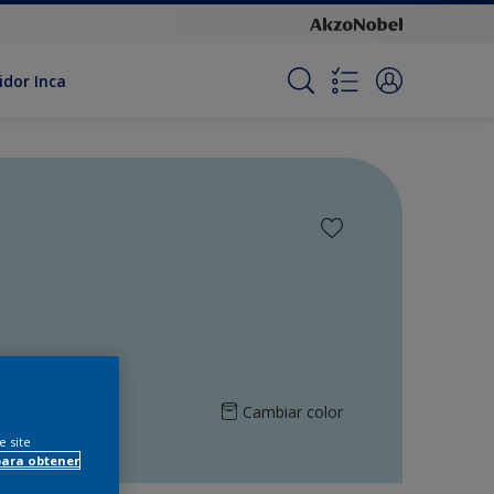
idor Inca
Cambiar color
e site
para obtener