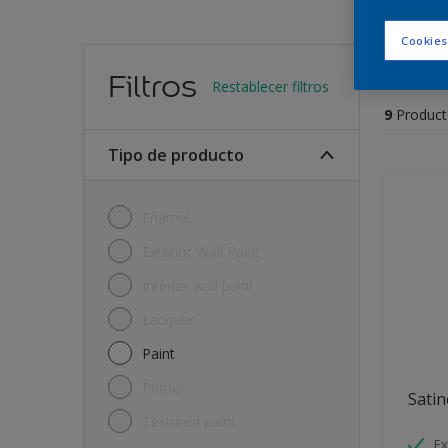
Cookies
Encu
Filtros
Restablecer filtros
9
Product
Tipo de producto
Enamel
Exterior Wall Paint
Interior wall paint
Lacquer
Paint
Primer
Satin
Textured paint
Ex