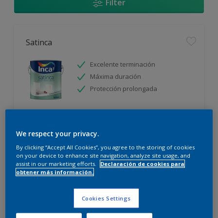
Filter
Satinca
Excelente terminación
Máxima duración
Protección prolongada
Sólo disponible en tienda
We respect your privacy.
By clicking “Accept All Cookies”, you agree to the storing of cookies
on your device to enhance site navigation, analyze site usage, and
assist in our marketing efforts.
Declaración de cookies para
obtener más información.
Incalex Toque Sublime Design Mate
Cookies Settings
Excelente terminación