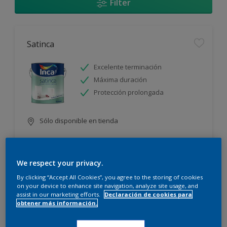
Filter
Satinca
Excelente terminación
Máxima duración
Protección prolongada
Sólo disponible en tienda
We respect your privacy.
By clicking “Accept All Cookies”, you agree to the storing of cookies
on your device to enhance site navigation, analyze site usage, and
assist in our marketing efforts.
Declaración de cookies para
Incamax
obtener más información.
Alto cubritivo