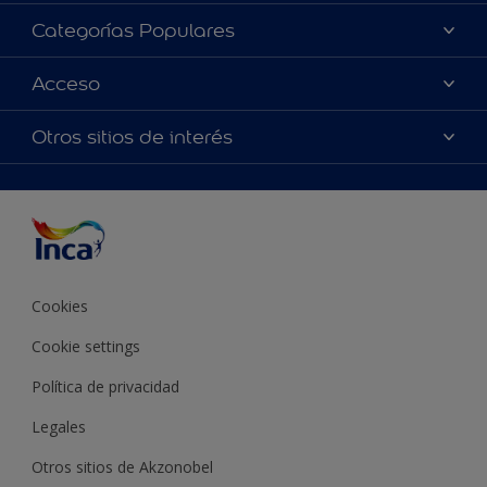
Acerca de Inca
Categorías Populares
Contactanos
Colores
Acceso
Encontrá un distribuidor Inca
Productos
Mapa del sitio
Accesibilidad
Otros sitios de interés
Inspiración
Términos y Condiciones de Venta
Precisión del color
Asesoramiento
Línea Industrial
Color del año Inca
Cookies
Cookie settings
Política de privacidad
Legales
Otros sitios de Akzonobel