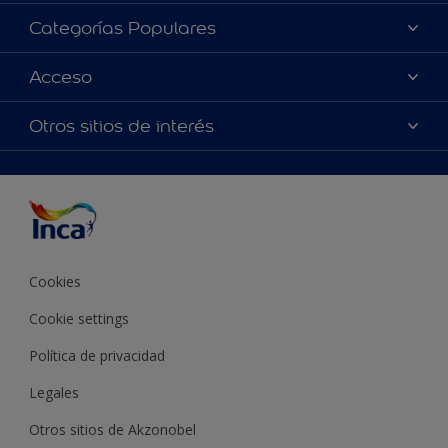
Acerca de Inca
Categorías Populares
Contactanos
Colores
Acceso
Encontrá un distribuidor Inca
Productos
Mapa del sitio
Accesibilidad
Otros sitios de interés
Inspiración
Términos y Condiciones de Venta
Precisión del color
Asesoramiento
Línea Industrial
Color del año Inca
Cookies
Cookie settings
Política de privacidad
Legales
Otros sitios de Akzonobel