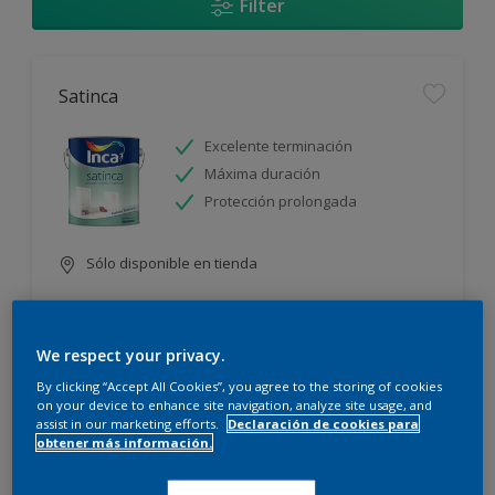
Filter
Satinca
Excelente terminación
Máxima duración
Protección prolongada
Sólo disponible en tienda
We respect your privacy.
By clicking “Accept All Cookies”, you agree to the storing of cookies
on your device to enhance site navigation, analyze site usage, and
assist in our marketing efforts.
Declaración de cookies para
Incamax
obtener más información.
Alto cubritivo