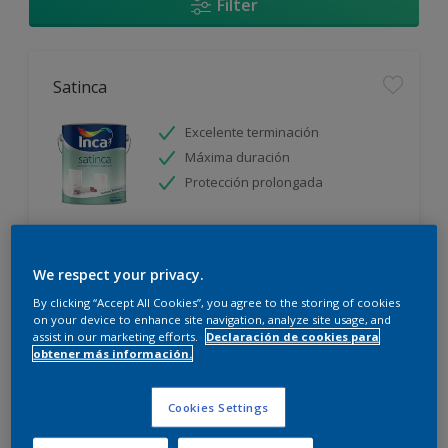
Filter
Satinca
Excelente terminación
Máxima duración
Protección prolongada
Sólo disponible en tienda
We respect your privacy.
By clicking “Accept All Cookies”, you agree to the storing of cookies
on your device to enhance site navigation, analyze site usage, and
assist in our marketing efforts.
Declaración de cookies para
obtener más información.
Incalex Toque Sublime Design Mate
Cookies Settings
Excelente terminación