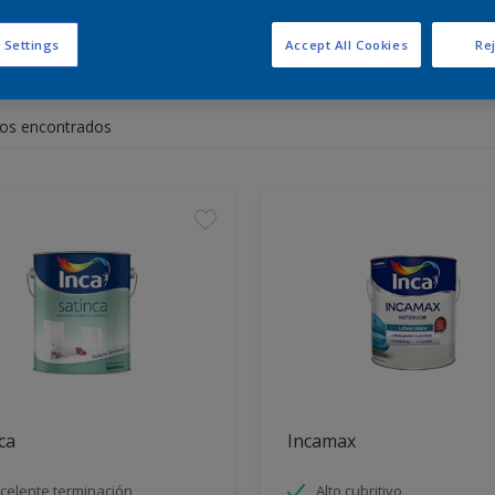
 Settings
Accept All Cookies
Rej
entra los productos para tu 
os encontrados
ca
Incamax
celente terminación
Alto cubritivo