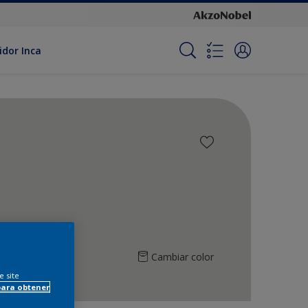
idor Inca
Cambiar color
e site
para obtener