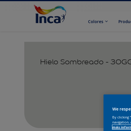
Colores
Produ
Hielo Sombreado - 30G
We respe
By clicking
navigation, 
más infor