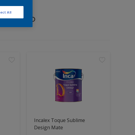
ect All
proyecto
Incalex Toque Sublime
Design Mate