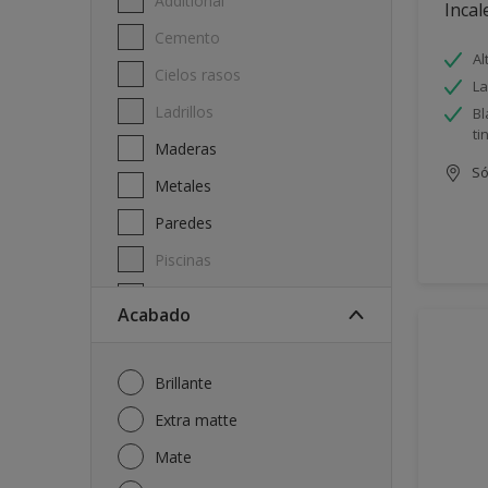
Additional
Incal
Cemento
Al
Cielos rasos
La
Ladrillos
Bl
ti
Maderas
Só
Metales
Paredes
Piscinas
Techos
Acabado
Brillante
Extra matte
Mate