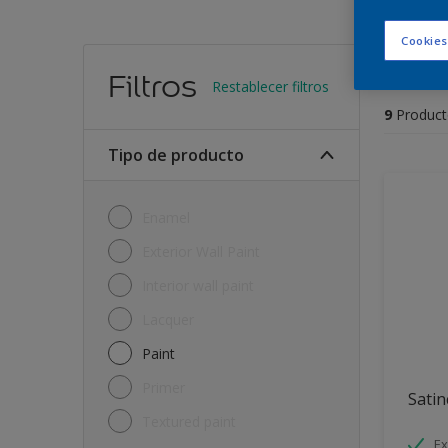
Cookies
Encu
Filtros
Restablecer filtros
9
Product
Tipo de producto
Enamel
Exterior Wall Paint
Interior wall paint
Lacquer
Paint
Primer
Satin
Textured paint
Ex