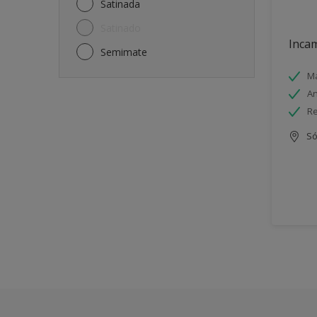
Satinada
Satinado
Incam
Semimate
Má
An
Re
Só