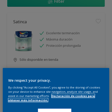
Filter
Satinca
Excelente terminación
Máxima duración
Protección prolongada
Sólo disponible en tienda
We respect your privacy.
By clicking “Accept All Cookies”, you agree to the storing of cookies
on your device to enhance site navigation, analyze site usage, and
assist in our marketing efforts.
Declaración de cookies para
Incamax
obtener más información.
Alto cubritivo