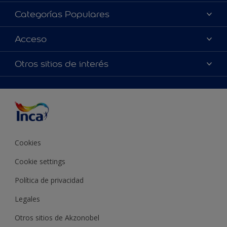
Acerca de Inca
Categorías Populares
Contactanos
Colores
Acceso
Encontrá un distribuidor Inca
Productos
Mapa del sitio
Accesibilidad
Otros sitios de interés
Inspiración
Términos y Condiciones de Venta
Precisión del color
Asesoramiento
Línea Industrial
Color del año Inca
Cookies
Cookie settings
Política de privacidad
Legales
Otros sitios de Akzonobel