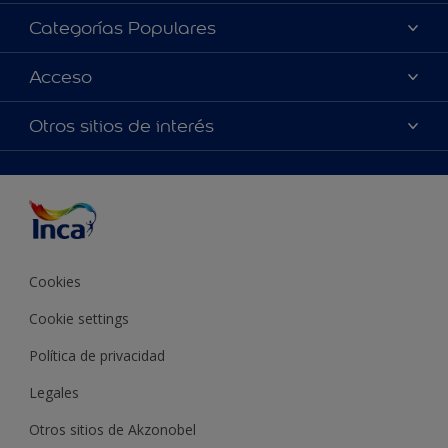
Acerca de Inca
Categorías Populares
Contactanos
Colores
Acceso
Encontrá un distribuidor Inca
Productos
Mapa del sitio
Accesibilidad
Otros sitios de interés
Inspiración
Términos y Condiciones de Venta
Precisión del color
Asesoramiento
Línea Industrial
Color del año Inca
Cookies
Cookie settings
Política de privacidad
Legales
Otros sitios de Akzonobel