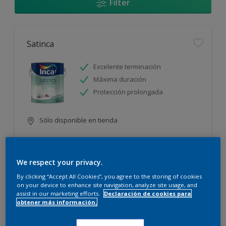
Filter
Satinca
Excelente terminación
Máxima duración
Protección prolongada
Sólo disponible en tienda
We respect your privacy.
By clicking “Accept All Cookies”, you agree to the storing of cookies
on your device to enhance site navigation, analyze site usage, and
assist in our marketing efforts.
Declaración de cookies para
Incamax
obtener más información.
Alto cubritivo