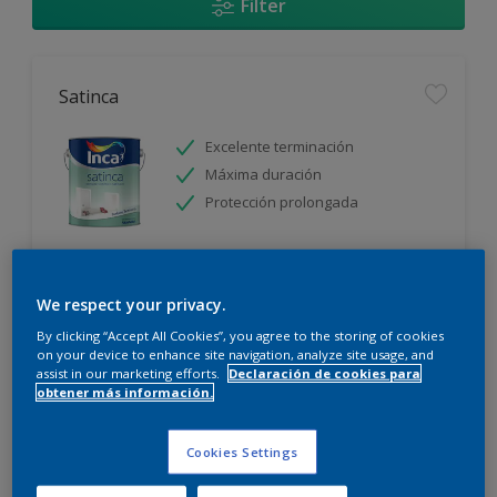
Filter
Satinca
Excelente terminación
Máxima duración
Protección prolongada
Sólo disponible en tienda
We respect your privacy.
By clicking “Accept All Cookies”, you agree to the storing of cookies
on your device to enhance site navigation, analyze site usage, and
assist in our marketing efforts.
Declaración de cookies para
obtener más información.
Incalex Toque Sublime Design Mate
Cookies Settings
Excelente terminación