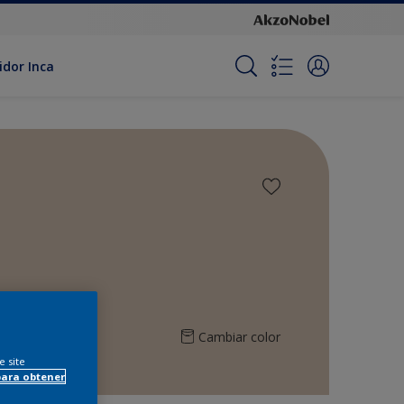
idor Inca
Cambiar color
e site
para obtener