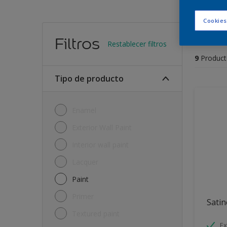
Cookies
Encu
Filtros
Restablecer filtros
9
Product
Tipo de producto
Enamel
Exterior Wall Paint
Interior wall paint
Lacquer
Paint
Primer
Satin
Textured paint
Ex