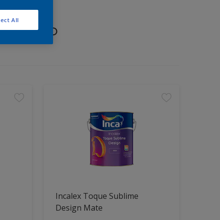
ect All
proyecto
Incalex Toque Sublime
Design Mate