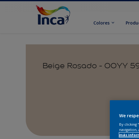
Colores
Produ
Beige Rosado - 00YY 5
We respe
By clicking
navigation, 
más infor