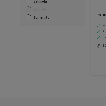
Satinada
Satinado
Incam
Semimate
Má
An
Re
Só