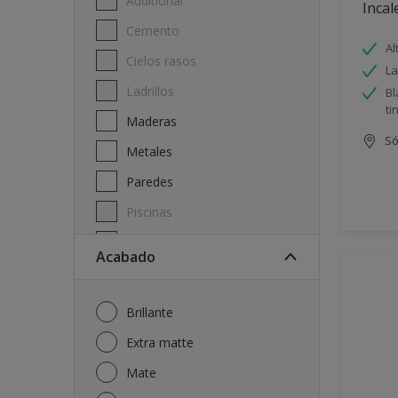
Additional
Incal
Cemento
Al
Cielos rasos
La
Ladrillos
Bl
ti
Maderas
Só
Metales
Paredes
Piscinas
Techos
Acabado
Brillante
Extra matte
Mate