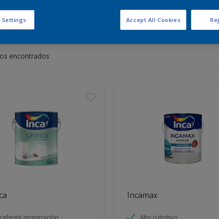
 Settings
Accept All Cookies
Rej
entra los productos para tu 
os encontrados
ca
Incamax
celente terminación
Alto cubritivo