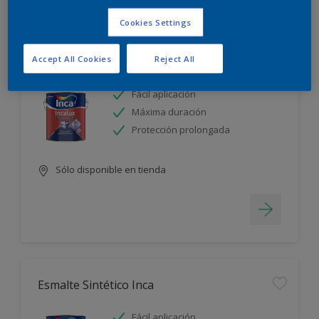
Filter
Cookies Settings
Accept All Cookies
Reject All
Incalux Diamante 3 en 1
Fácil aplicación
Máxima duración
Protección prolongada
Sólo disponible en tienda
Esmalte Sintético Inca
Fácil aplicación