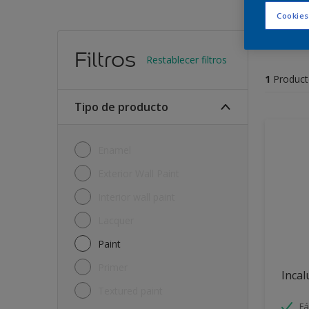
Cookies
Encu
Filtros
Restablecer filtros
1
Product
Tipo de producto
Enamel
Exterior Wall Paint
Interior wall paint
Lacquer
Paint
Primer
Incal
Textured paint
Fá