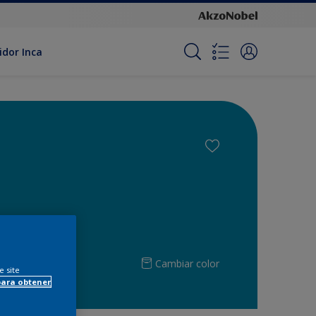
idor Inca
Cambiar color
e site
para obtener