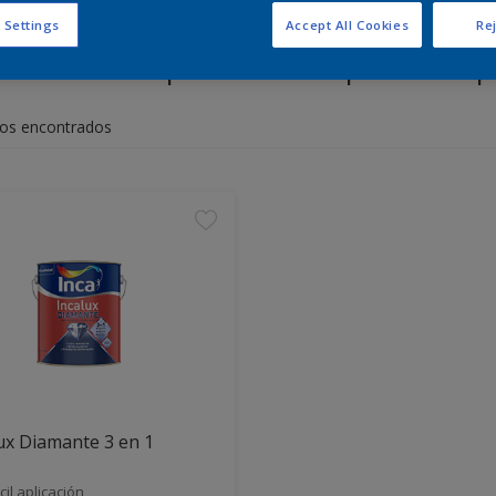
 Settings
Accept All Cookies
Rej
entra los productos para tu 
os encontrados
ux Diamante 3 en 1
cil aplicación