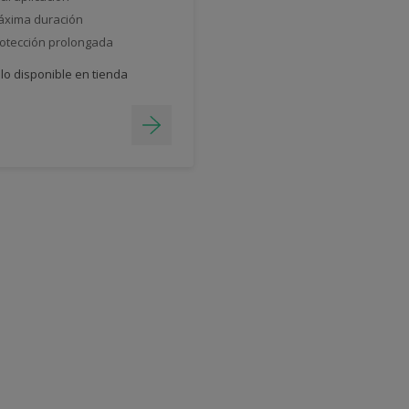
xima duración
otección prolongada
lo disponible en tienda