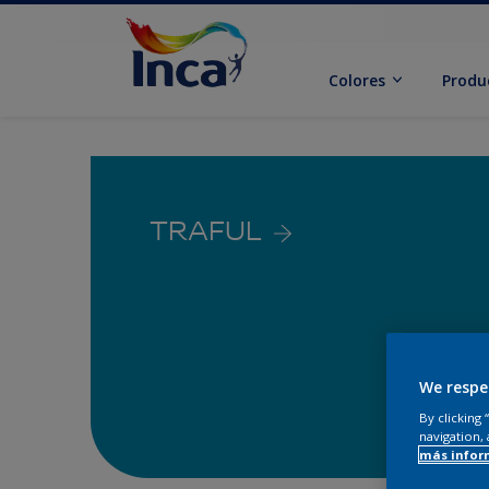
Colores
Produ
TRAFUL
We respe
By clicking
navigation, 
más infor