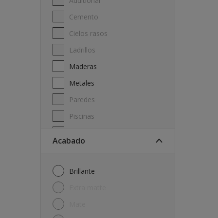
Additional
Cemento
Cielos rasos
Ladrillos
Maderas
Metales
Paredes
Piscinas
Techos
Acabado
Brillante
Extra matte
Mate