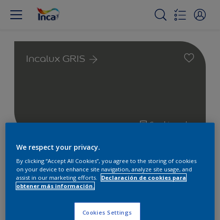
Incalux GRIS
Cambiar color
We respect your privacy.
Encuentra los productos para
By clicking “Accept All Cookies”, you agree to the storing of cookies
tu proyecto
on your device to enhance site navigation, analyze site usage, and
assist in our marketing efforts.
Declaración de cookies para
obtener más información.
1
Productos encontrados
Cookies Settings