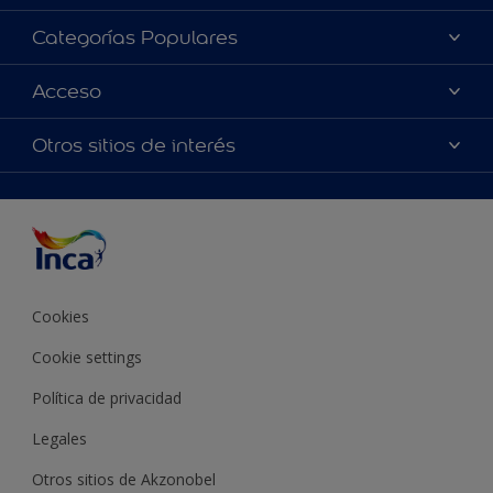
Acerca de Inca
Categorías Populares
Contactanos
Colores
Acceso
Encontrá un distribuidor Inca
Productos
Mapa del sitio
Accesibilidad
Otros sitios de interés
Inspiración
Términos y Condiciones de Venta
Precisión del color
Asesoramiento
Línea Industrial
Color del año Inca
Cookies
Cookie settings
Política de privacidad
Legales
Otros sitios de Akzonobel